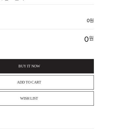
0
원
0
원
BUY IT NOW
ADD TO CART
WISH LIST