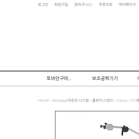
로그인
회원가입
장바구니
(
0
)
주문조회
마이페이지
토비안구마우스
보조공학기기
HOME
>
Rehadapt마운트 시스템
>
플로어 스텐드
>
Classic
> FS 