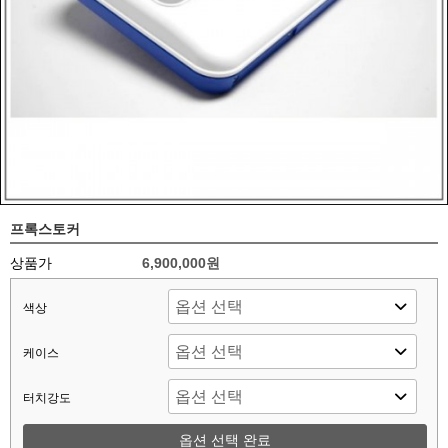
프록스토커
상품가
6,900,000원
색상
케이스
터치강도
옵션 선택 완료