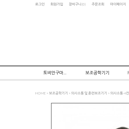
로그인
회원가입
장바구니
(
0
)
주문조회
마이페이지
토비안구마우스
보조공학기기
HOME
>
보조공학기기
>
의사소통 및 훈련보조기기
>
의사소통-4