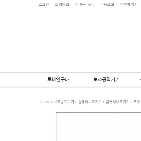
로그인
회원가입
장바구니
(
0
)
주문조회
마이페이지
토비안구마우스
보조공학기기
HOME
>
보조공학기기
>
컴퓨터보조기기
>
컴퓨터보조기기
> 조