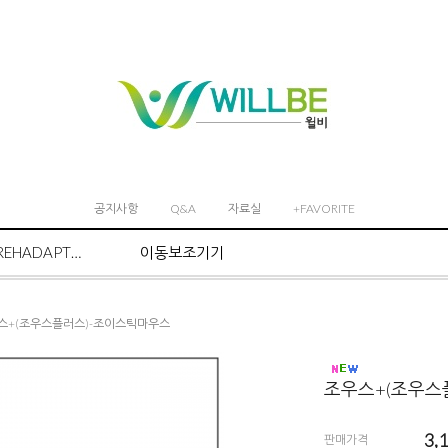
공지사항
Q&A
자료실
+FAVORITE
REHADAPT마운트 시스템
이동보조기기
우스+(조우스플러스)-조이스틱마우스
조우스+(조우스
3,
판매가격