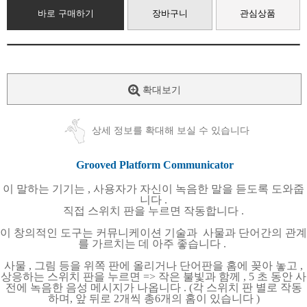
바로 구매하기
장바구니
관심상품
확대보기
상세 정보를 확대해 보실 수 있습니다
Grooved Platform Communicator
이 말하는 기기는
,
사용자가 자신이 녹음한 말을 듣도록 도와줍
니다
.
직접 스위치 판을 누르면 작동합니다
.
이 창의적인 도구는 커뮤니케이션 기술과
사물과 단어간의 관계
를 가르치는 데 아주 좋습니다
.
사물
,
그림 등을 위쪽 판에 올리거나 단어판을 홈에 꽂아 놓고
,
상응하는 스위치 판을 누르면
=>
작은 불빛과 함께
, 5
초 동안 사
전에 녹음한 음성 메시지가 나옵니다
. (
각 스위치 판 별로 작동
하며
,
앞 뒤로
2
개씩 총
6
개의 홈이 있습니다
)