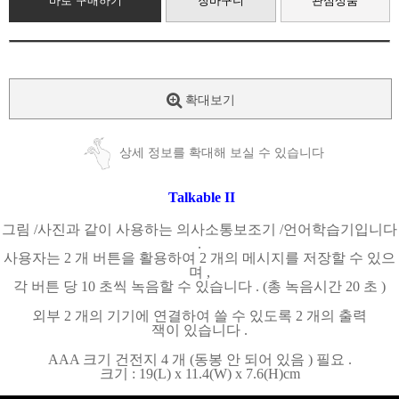
바로 구매하기
장바구니
관심상품
확대보기
상세 정보를 확대해 보실 수 있습니다
Talkable II
그림
/
사진과 같이 사용하는 의사소통보조기
/
언어학습기입니다
.
사용자는
2
개 버튼을 활용하여
2
개의 메시지를 저장할 수 있으
며
,
각 버튼 당
10
초씩 녹음할 수 있습니다
. (
총 녹음시간
20
초
)
외부
2
개의 기기에 연결하여 쓸 수 있도록
2
개의 출력
잭이 있습니다
.
AAA
크기 건전지
4
개
(
동봉 안 되어 있음
)
필요
.
크기
: 19(L) x 11.4(W) x 7.6(H)cm