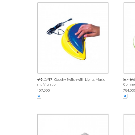
구쉬스위치 Gooshy Switch with Lights, Music
토커블6 (
and Vibration
Commun
457,000
784,00