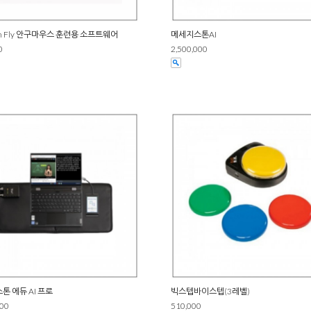
an Fly 안구마우스 훈련용 소프트웨어
메세지스톤AI
0
2,500,000
톤 에듀 AI 프로
빅스텝바이스텝(3레벨)
000
510,000