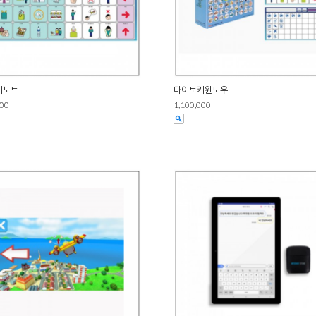
키노트
마이토키윈도우
000
1,100,000