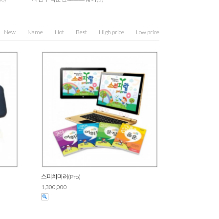
New
Name
Hot
Best
High price
Low price
스피치미러(Pro)
1,300,000