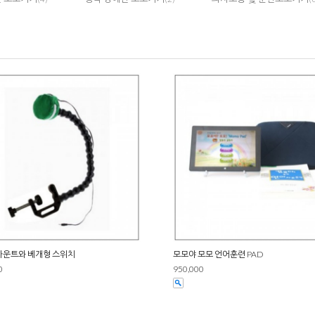
운트와 베개형 스위치
모모야 모모 언어훈련 PAD
0
950,000