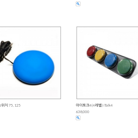
치 75, 125
아이토크4(4레벨) iTalk4
638,000