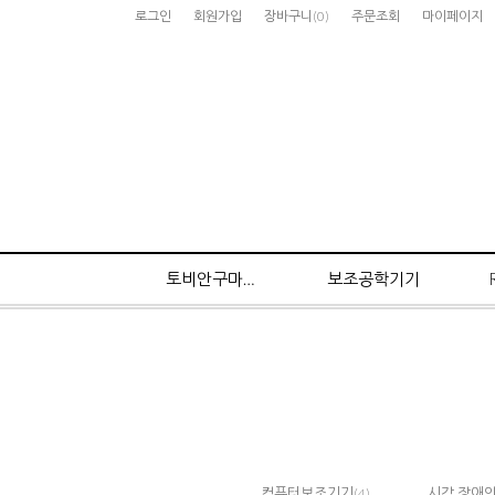
로그인
회원가입
장바구니
(
0
)
주문조회
마이페이지
토비안구마우스
보조공학기기
컴퓨터보조기기
시각 장애
(4)