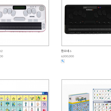
U2
한소네 6
000
6,000,000