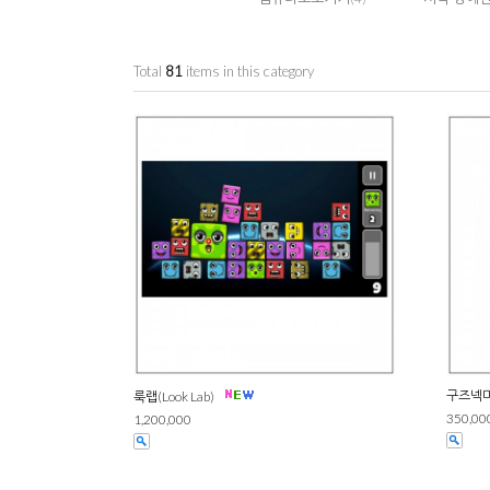
Total
81
items in this category
구즈넥마
룩랩(Look Lab)
350,00
1,200,000