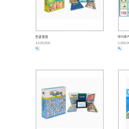
한글잼잼
마이토
1,430,000
3,300,