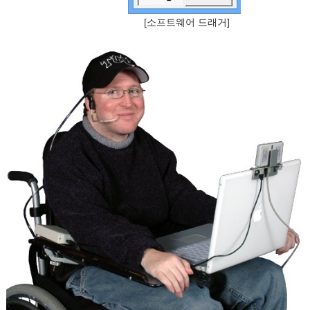
 [소프트웨어 드래거]