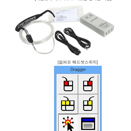
[쉽퍼프 헤드셋스위치]