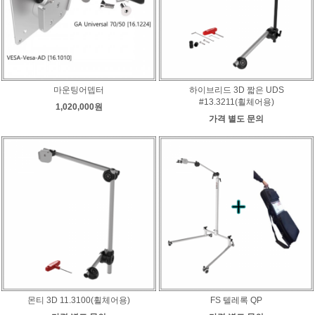
마운팅어뎁터
하이브리드 3D 짧은 UDS
#13.3211(휠체어용)
1,020,000원
가격 별도 문의
몬티 3D 11.3100(휠체어용)
FS 텔레록 QP