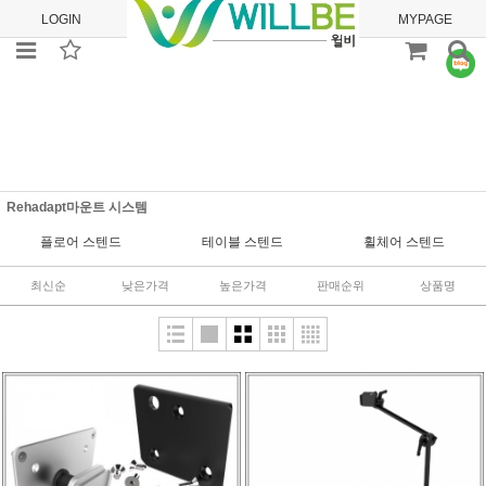
LOGIN
JOIN
ORDER
MYPAGE
Rehadapt마운트 시스템
플로어 스텐드
테이블 스텐드
휠체어 스텐드
최신순
낮은가격
높은가격
판매순위
상품명