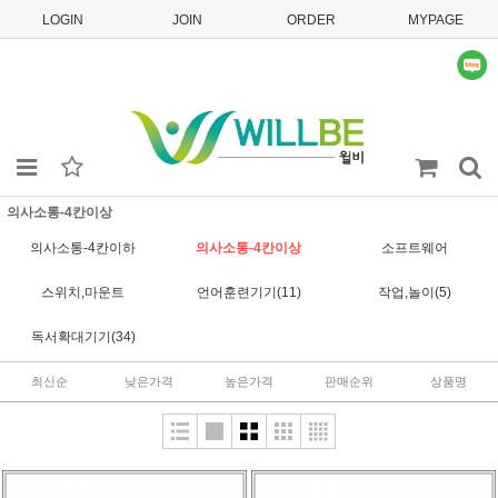
LOGIN
JOIN
ORDER
MYPAGE
의사소통-4칸이상
의사소통-4칸이하
의사소통-4칸이상
소프트웨어
스위치,마운트
언어훈련기기(11)
작업,놀이(5)
독서확대기기(34)
최신순
낮은가격
높은가격
판매순위
상품명