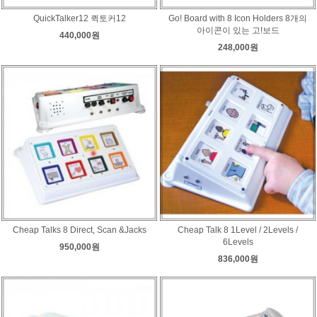
QuickTalker12 퀵토커12
Go! Board with 8 Icon Holders 8개의
아이콘이 있는 고!보드
440,000원
248,000원
Cheap Talks 8 Direct, Scan &Jacks
Cheap Talk 8 1Level / 2Levels /
6Levels
950,000원
836,000원